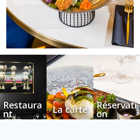
Restaura
Réservati
La carte
nt
on