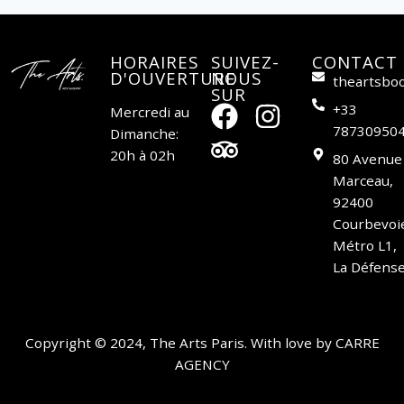
HORAIRES
SUIVEZ-
CONTACT
D'OUVERTURE
NOUS
theartsbo
SUR
+33
Mercredi au
78730950
Dimanche:
20h à 02h
80 Avenue
Marceau,
92400
Courbevoi
Métro L1,
La Défense
Copyright © 2024, The Arts Paris. With love by
CARRE
AGENCY